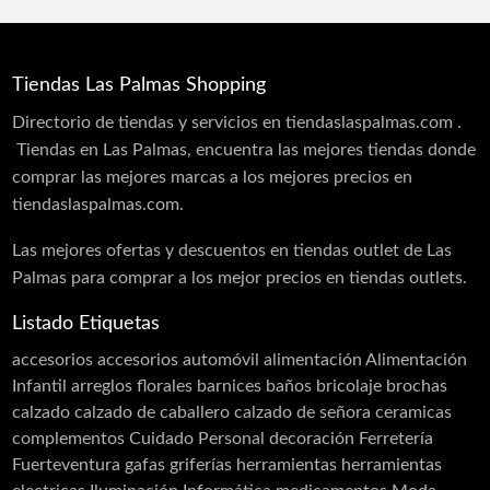
Tiendas Gourmet
Belleza y Salud
Tiendas Las Palmas Shopping
Aseo e higiene
Directorio de tiendas y servicios en tiendaslaspalmas.com .
Centro auditivo
Tiendas en Las Palmas, encuentra las mejores tiendas donde
Centro Óptico
comprar las mejores marcas a los mejores precios en
tiendaslaspalmas.com.
Centros de belleza
Manicura y Uñas
Las mejores ofertas y descuentos en tiendas outlet de Las
Palmas para comprar a los mejor precios en tiendas outlets.
Clínicas de estética
Listado Etiquetas
Cosmética
accesorios
accesorios automóvil
alimentación
Alimentación
Cuidado Personal
Infantil
arreglos florales
barnices
baños
bricolaje
brochas
Dietas
calzado
calzado de caballero
calzado de señora
ceramicas
Farmacia
complementos
Cuidado Personal
decoración
Ferretería
Fuerteventura
gafas
griferías
herramientas
herramientas
Higiene