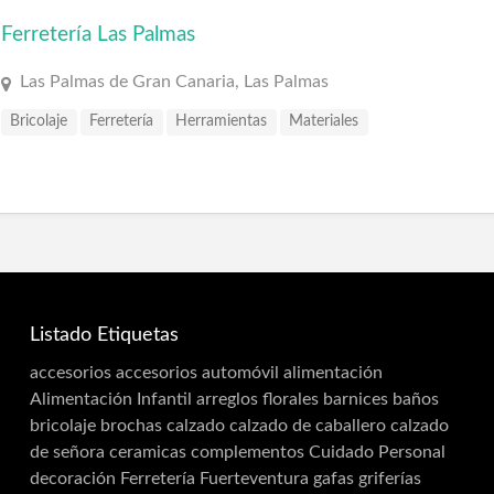
Ferretería Las Palmas
Las Palmas de Gran Canaria, Las Palmas
Bricolaje
Ferretería
Herramientas
Materiales
Listado Etiquetas
accesorios
accesorios automóvil
alimentación
Alimentación Infantil
arreglos florales
barnices
baños
bricolaje
brochas
calzado
calzado de caballero
calzado
de señora
ceramicas
complementos
Cuidado Personal
decoración
Ferretería
Fuerteventura
gafas
griferías