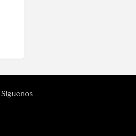
Centro Óptico
Centros de belleza
Manicura y Uñas
Clínicas de estética
Cosmética
Cuidado Personal
Dietas
Farmacia
Higiene
Síguenos
Masajes
Ópticas
Ortopedia
Parafarmacia