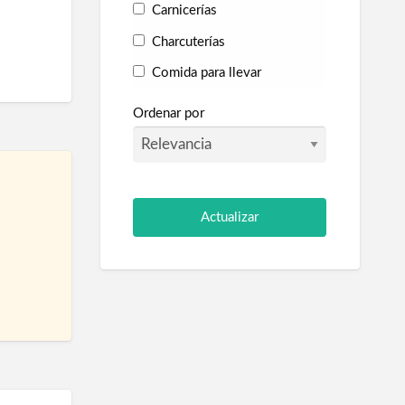
Carnicerías
Charcuterías
Comida para llevar
Fruterías
Ordenar por
Golosinas
Panaderías
Pescaderías
Supermercados
Tienda de animales
Tiendas Gourmet
Belleza y Salud
Aseo e higiene
Centro auditivo