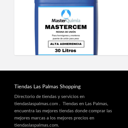
Tiendas Las Palmas Shopping
Directorio de tiendas y servicios en
tiendaslaspalmas.com . Tiendas en Las Palmas,
encuentra las mejores tiendas donde comprar las
mejores marcas a los mejores precios en
tiendaslaspalmas.com.