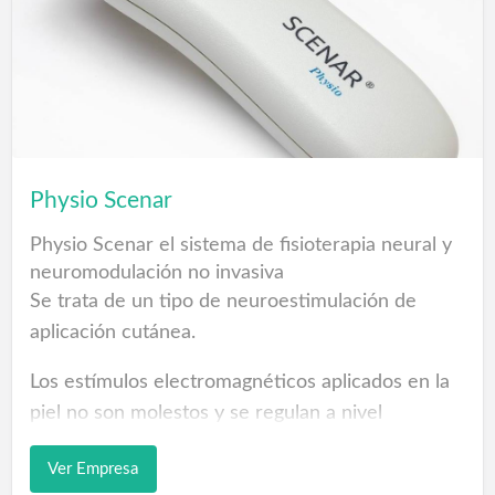
silenciosa con 8 bulones de 40mm, Llave
incopiable...
Empresas de Puertas acorazadas en Las Palmas
Refuerce la seguridad, con puertas acorazadas de
gran calidad
Puertas acorazadas fabricadas y diseñadas para
Physio Scenar
ofrecer la máxima garantía de seguridad y
Physio Scenar el sistema de fisioterapia neural y
protección del hogar. Puertas de interior a me…
neuromodulación no invasiva
Se trata de un tipo de neuroestimulación de
aplicación cutánea.
Los estímulos electromagnéticos aplicados en la
piel no son molestos y se regulan a nivel
confortable. El tiempo de aplicación puede variar
Ver Empresa
entre 5 min y 45 min dependiendo de la zona y