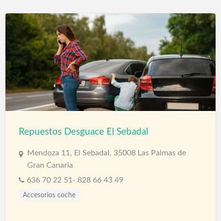
Repuestos Desguace El Sebadal
Mendoza 11, El Sebadal, 35008 Las Palmas de
Gran Canaria
636 70 22 51- 828 66 43 49
Accesorios coche