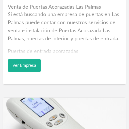
‎Zapatillas de Hombre / ‎Mujer
Venta de Puertas Acorazadas Las Palmas
Si está buscando una empresa de puertas en Las
Tiendas deportes Las Palmas
Palmas puede contar con nuestros servicios de
venta e instalación de Puertas Acorazada Las
Palmas, puertas de interior y puertas de entrada.
Puertas de entrada acorazadas
Las diferencias entre puerta blindada y puerta
Ver Empresa
acorazada son principalmente de seguridad. Una
puerta acorazada tiene mayor resistencia que
una puerta blindada, al ser diseñada con los
materiales de fabricación que aportan mayor
fortaleza así como complementos de seguridad
que tienen resistencia ante los ataques de los
ladrones profesionales, como garras de anclaje,
cerraduras especiales Multipunto de engranajes