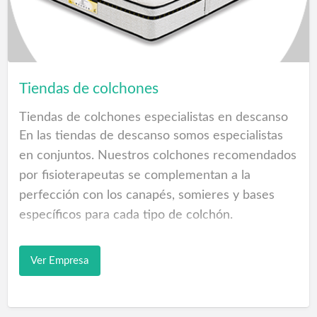
Resinas Componentes Cuarzos arena
Para comprar Arena de Cuarzo debe solicitar
información, precios o una cotización para las
Tiendas de colchones
empresas constructoras o particulares a
Revestimientos piscinas.
Tiendas de colchones especialistas en descanso
En las tiendas de descanso somos especialistas
Puente de unión Las Palmas
en conjuntos. Nuestros colchones recomendados
por fisioterapeutas se complementan a la
Enduro MasterQuimia
perfección con los canapés, somieres y bases
específicos para cada tipo de colchón.
Encuentra tu tienda más cercana y veras los
Ver Empresa
mejores equipos para tu descanso.
En nuestras tiendas ofrecemos a nuestros
clientes cabeceros tapizados, rinconeras, sillones