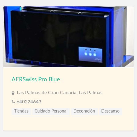
AERSwiss Pro Blue
Las Palmas de Gran Canaria, Las Palmas
640224643
Tiendas
Cuidado Personal
Decoración
Descanso
Electrodomésticos
Joyería
Salud