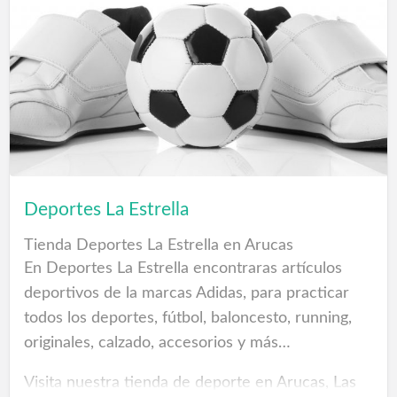
todo el asesoramiento a la hora de elegir el tipo
de ascensor que más conviene instalar según el
uso y requisitos del proyecto.
Sistemas de seguridad eficientes.
Altos estándares de seguridad son exigidos en la
instalación y mantenimiento por empresa
especializada en elevadores, siguiendo los
estrictos controles y certificaciones en seguridad.
Deportes La Estrella
Ascensores a medida
Tienda Deportes La Estrella en Arucas
Si tienes pensado solicitar un presupuesto o
En Deportes La Estrella encontraras artículos
asesoramiento de un ascensor dom…
deportivos de la marcas Adidas, para practicar
todos los deportes, fútbol, baloncesto, running,
originales, calzado, accesorios y más…
Visita nuestra tienda de deporte en Arucas, Las