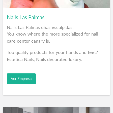
musculares Epicondilitis del húmero radial/cubital
Artrosis en las fases iniciales Enteropatías-
Bursitis Síndrome del t…
Nails Las Palmas
Nails Las Palmas uñas esculpidas.
You know where the more specialized for nail
care center canary is.
Top quality products for your hands and feet?
Estética Nails, Nails decorated luxury.
Manicura, uñas esculpidas, pedicura, depilación y
tratamientos de parafina.
Ver Empresa
Shopping Quality Nails centro de estética y
belleza Las Palmas para el cuidado de las manos
y pies con productos ideales Vogue Premium
Ideality Shop in Esthetic Gran Canaria by expert