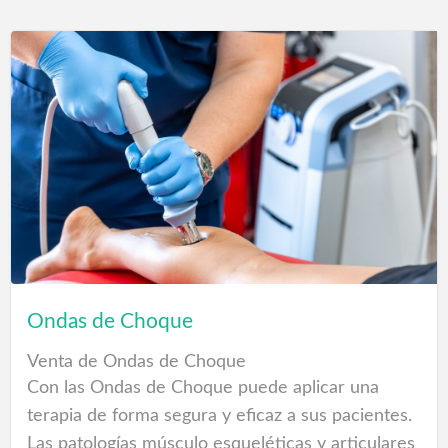
relax y una amplia variedad de complementos
como almohadas, fundas para almohadas,
protectores de colchón, fundas de colchón,
sobrecolchones, sábanas bajeras, sábanas,
edredones, etc...
Estaremos encantados de asesorarle para que
acierte en la elección de un buen equipo de
descanso.
Colchones Fuerteventura
Ondas de Choque
Venta de Ondas de Choque
Con las Ondas de Choque puede aplicar una
terapia de forma segura y eficaz a sus pacientes.
Las patologías músculo esqueléticas y articulares