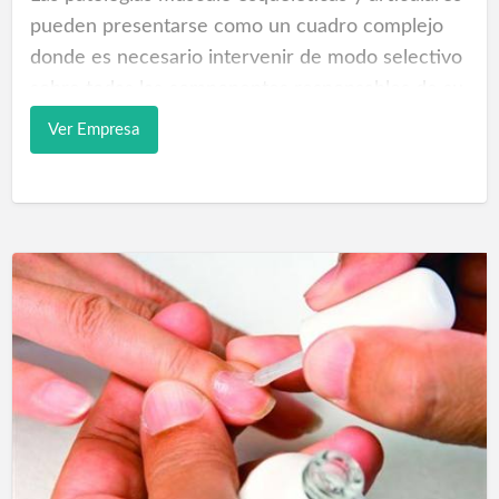
pueden presentarse como un cuadro complejo
donde es necesario intervenir de modo selectivo
sobre todas las componentes responsables de su
aparición: Ondas de Choque, es capaz e
Ver Empresa
interactúa en las patologías complejas a través de
acciones de bioestimulación y drenaje,
reduciendo ampliamente los tiempos de terapia y
acelerando la receptividad de los tejidos, es
decir, la cura.
El efecto terapéutico de las ondas de choque
está unido al estrés mecánico;Reducción de la
inflamación local Formación de nuevos vasos
sanguíneos Reactivación de los procesos de
reparación Restauración de la movilidad de las
articulaciones Tendinopatías agudas Tendinitis
calcificada y no calcificada Síndromes álgicos