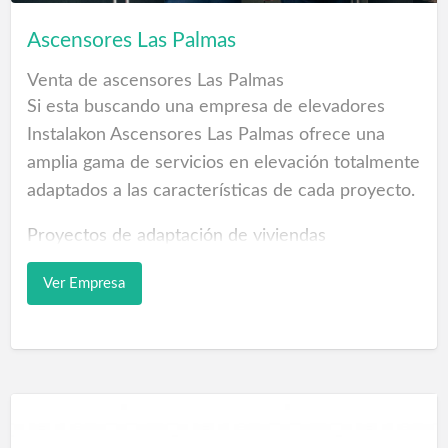
vehículos al final de su vida útil.
Ascensores Las Palmas
Desguaces Las Palmas de Gran Canaria.
Venta de ascensores Las Palmas
Baja definitiva en la DGT de vehículos y recogida
Si esta buscando una empresa de elevadores
al desguace gratis
Instalakon Ascensores Las Palmas ofrece una
Recogida de vehículos con …
amplia gama de servicios en elevación totalmente
adaptados a las características de cada proyecto.
Proyectos de adaptación de viviendas
unifamiliares y edificios para facilitar la instalación
Ver Empresa
de elevadores, ascensores, montacargas,
plataformas salva escaleras para personas con
movilidad reducida.
Existe una amplia variedad de soluciones en
ascensores para edificios o vivienda unifamiliar y