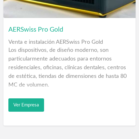
AERSwiss Pro Gold
Venta e instalación AERSwiss Pro Gold
Los dispositivos, de diseño moderno, son
particularmente adecuados para entornos
residenciales, oficinas, clínicas dentales, centros
de estética, tiendas de dimensiones de hasta 80
MC de volumen.
Están equipados con un ventilador tangencial
Ver Empresa
muy silencioso, a través del cual se ioniza el aire
extraído del medio ambiente. Las partículas
contaminantes, presentes en el aire, quedan
atrapadas por la doble acción de la fuerza del