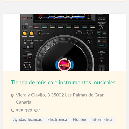
Tienda de música e instrumentos musicales
Viera y Clavijo, 3 35002 Las Palmas de Gran
Canaria
928 372 531
Ayudas Técnicas
Electrónica
Hobbie
Informática
Tiendas