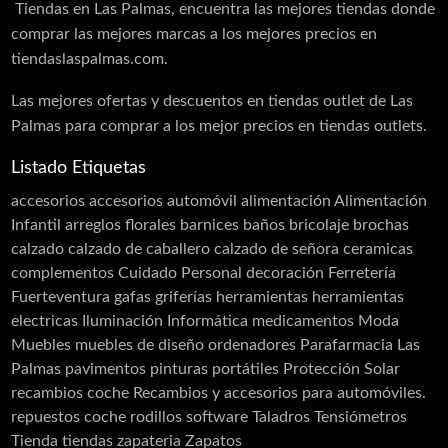
Tiendas en Las Palmas, encuentra las mejores tiendas donde
Centro Óptico
comprar las mejores marcas a los mejores precios en
tiendaslaspalmas.com.
Centros de belleza
Manicura y Uñas
Las mejores ofertas y descuentos en tiendas outlet de Las
Palmas para comprar a los mejor precios en tiendas outlets.
Clínicas de estética
Listado Etiquetas
Cosmética
accesorios
accesorios automóvil
alimentación
Alimentación
Cuidado Personal
Infantil
arreglos florales
barnices
baños
bricolaje
brochas
Dietas
calzado
calzado de caballero
calzado de señora
ceramicas
Farmacia
complementos
Cuidado Personal
decoración
Ferretería
Fuerteventura
gafas
griferías
herramientas
herramientas
Higiene
electricas
Iluminación
Informática
medicamentos
Moda
Masajes
Muebles
muebles de diseño
ordenadores
Parafarmacia Las
Palmas
pavimentos
pinturas
portátiles
Protección Solar
Ópticas
recambios coche
Recambios y accesorios para automóviles.
Ortopedia
repuestos coche
rodillos
software
Taladros
Tensiómetros
Tienda
tiendas
zapateria
Zapatos
Parafarmacia