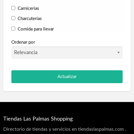
Carnicerías
Charcuterías
Comida para llevar
Fruterías
Ordenar por
Golosinas
Panaderías
Pescaderías
Supermercados
Tienda de animales
Tiendas Gourmet
Belleza y Salud
Tiendas Las Palmas Shopping
Aseo e higiene
Directorio de tiendas y servicios en tiendaslaspalmas.com .
Centro auditivo