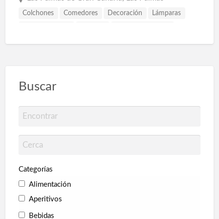
Colchones
Comedores
Decoración
Lámparas
Mueble colonial
Muebles
Muebles auxiliares
Muebles de diseño
Muebles rústicos
Buscar
Categorías
Alimentación
Aperitivos
Bebidas