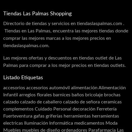
Belleza y Salud
Tiendas Las Palmas Shopping
Aseo e higiene
Directorio de tiendas y servicios en tiendaslaspalmas.com .
Centro auditivo
Tiendas en Las Palmas, encuentra las mejores tiendas donde
Centro Óptico
comprar las mejores marcas a los mejores precios en
tiendaslaspalmas.com.
Centros de belleza
Manicura y Uñas
Las mejores ofertas y descuentos en tiendas outlet de Las
Palmas para comprar a los mejor precios en tiendas outlets.
Clínicas de estética
Listado Etiquetas
Cosmética
accesorios
accesorios automóvil
alimentación
Alimentación
Cuidado Personal
Infantil
arreglos florales
barnices
baños
bricolaje
brochas
Dietas
calzado
calzado de caballero
calzado de señora
ceramicas
Farmacia
complementos
Cuidado Personal
decoración
Ferretería
Fuerteventura
gafas
griferías
herramientas
herramientas
Higiene
electricas
Iluminación
Informática
medicamentos
Moda
Masajes
Muebles
muebles de diseño
ordenadores
Parafarmacia Las