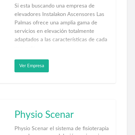
banquetas.
Recogida de vehículos con …
Si esta buscando una empresa de
elevadores Instalakon Ascensores Las
Palmas ofrece una amplia gama de
servicios en elevación totalmente
adaptados a las características de cada
proyecto.
Proyectos de adaptación de viviendas
Ver Empresa
unifamiliares y edificios para facilitar la
instalación de elevadores, ascensores,
montacargas, plataformas salva
escaleras para personas con movilidad
reducida.
Physio Scenar
Existe una amplia variedad de
soluciones en ascensores para edificios
Physio Scenar el sistema de fisioterapia
o vivienda unifamiliar y todo el