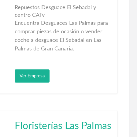
Repuestos Desguace El Sebadal y
centro CATv
Encuentra Desguaces Las Palmas para
comprar piezas de ocasión o vender
coche a desguace El Sebadal en Las
Palmas de Gran Canaria.
La empresa Favawa 2000 Desguace y
centro CAT El Sebadal especializada en
Ver Empresa
el desguazado de vehículos.
Estratégicamente situado con su
excelente cercanía en la zona industrial
del Sebadal en Las Palmas de Gran
Canaria.
Floristerías Las Palmas
Máxima calidad en el servicio al cliente
Desguace el Sebadal con su equipo de