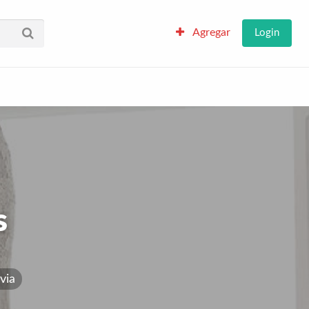
Agregar
Login
s
via