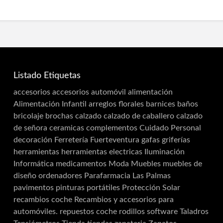
Listado Etiquetas
accesorios
accesorios automóvil
alimentación
Alimentación Infantil
arreglos florales
barnices
baños
bricolaje
brochas
calzado
calzado de caballero
calzado
de señora
ceramicas
complementos
Cuidado Personal
decoración
Ferretería
Fuerteventura
gafas
griferías
herramientas
herramientas electricas
Iluminación
Informática
medicamentos
Moda
Muebles
muebles de
diseño
ordenadores
Parafarmacia Las Palmas
pavimentos
pinturas
portátiles
Protección Solar
recambios coche
Recambios y accesorios para
automóviles.
repuestos coche
rodillos
software
Taladros