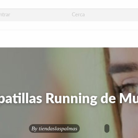
pping Las Palmas
patillas Running de Mu
By
tiendaslaspalmas