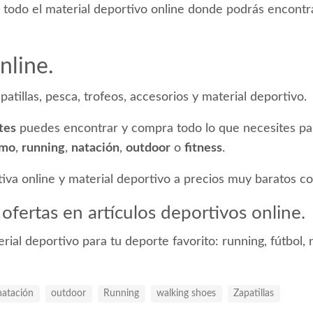
 todo el material deportivo online donde podrás encontr
nline.
atillas, pesca, trofeos, accesorios y material deportivo.
tes
puedes encontrar y compra todo lo que necesites par
smo
,
running
,
natación
,
outdoor
o
fitness
.
iva online y material deportivo a precios muy baratos c
 ofertas en artículos deportivos online.
ial deportivo para tu deporte favorito: running, fútbol, 
natación
outdoor
Running
walking shoes
Zapatillas