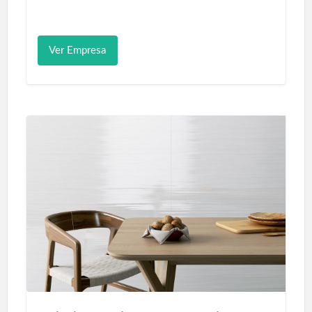
Venta Carretillas elevadoras Las Palmas
Como empresa especializada en carretillas
Ver Empresa
elevadoras y maquinaria industrial.
Comercializa en Canarias: Carretillas,
fregadoras, barredoras industriales y
productos en limpieza para empresas y
profesionales del sector.
Carretillas Elevadoras de ocasión de
segunda mano en venta y alquiler en
Canarias.
Carretillas elevadoras Las Palmas de Gran
Canaria
Venta Alquiler Carretillas Elevadoras
Ocasión