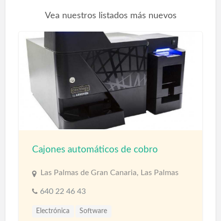
oasis, un paraíso en su hogar.
Vea nuestros listados más nuevos
Le podemos ofrecer diferentes productos
para la construcción:
Resinas Componentes Cuarzos arena
Para comprar Arena de Cuarzo debe
solicitar información, precios o una
cotización para las empresas
constructoras o particulares a
Revestimientos piscinas.
Cajones automáticos de cobro
Puente de unión Las Palmas
Las Palmas de Gran Canaria, Las Palmas
Enduro MasterQuimia
640 22 46 43
Electrónica
Software