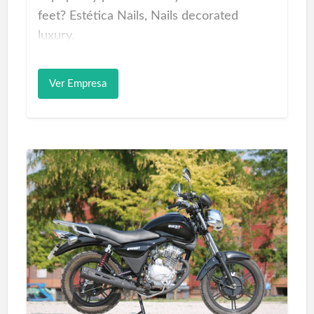
feet? Estética Nails, Nails decorated
luxury.
Manicura, uñas esculpidas, pedicura,
Ver Empresa
depilación y tratamientos de parafina.
Shopping Quality Nails centro de estética
y belleza Las Palmas para el cuidado de las
manos y pies con productos ideales Vogue
Premium Ideality Shop in Esthetic Gran
Canaria by expert hands.
Pretty nails Las Palmas
Manicures, sculptured nails, pedicures,
waxing and paraffin treatments, Fine Nails
Women.