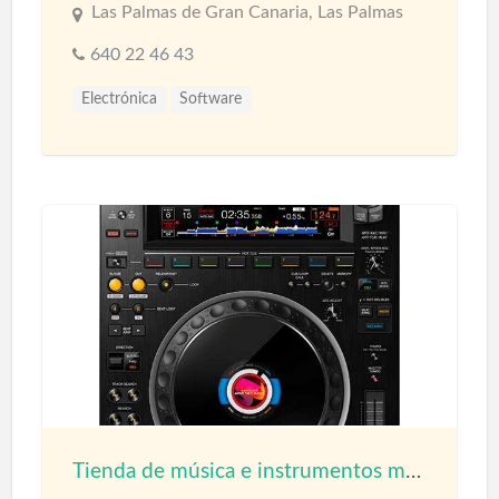
Las Palmas de Gran Canaria, Las Palmas
640 22 46 43
Electrónica
Software
Tienda de música e instrumentos musicales