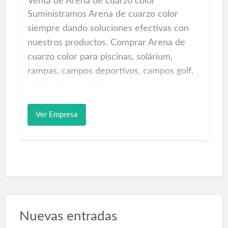
Venta de Arena de cuarzo color
Suministramos Arena de cuarzo color
siempre dando soluciones efectivas con
nuestros productos. Comprar Arena de
cuarzo color para piscinas, solárium,
rampas, campos deportivos, campos golf,
volley playa, paisajismo...
Ideal para construcción Piscinas de Arena
Ver Empresa
de cuarzo para particulares, hoteles,
complejos hoteleros, clubs, organismos.
Si esta buscando comprar arena de cuarzo
para revestimientos piscinas distribuye y
le suministra cuarzo de color para
revestimientos, decoración de espacios
Nuevas entradas
con la arena de cuarzo que recuerdan a