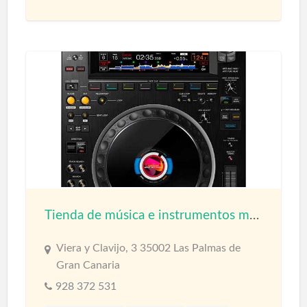
Tienda de música e instrumentos musicales
Viera y Clavijo, 3 35002 Las Palmas de
Gran Canaria
928 372 531