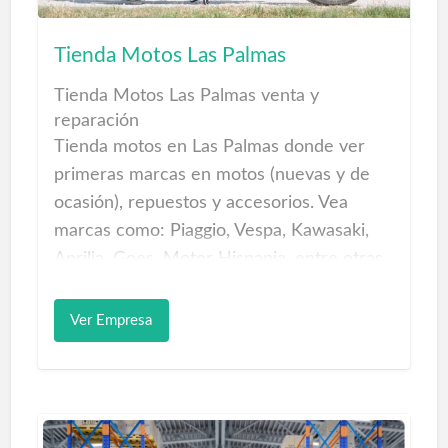
Tiendas Las Palmas
Tienda Motos Las Palmas
Tienda Motos Las Palmas venta y
reparación
Tienda motos en Las Palmas donde ver
primeras marcas en motos (nuevas y de
ocasión), repuestos y accesorios. Vea
marcas como: Piaggio, Vespa, Kawasaki,
Aprilia, Goes, Motor Hispania, entre otras
y toda la gama en accesorios
LS2,AGV,SHIRO; y además una gran
Ver Empresa
cantidad de motos de ocasión
multimarcas, que podrá encontrar en
nuestra tienda de motos de Las Palmas de
Gran Canaria. Una gran Exposición de